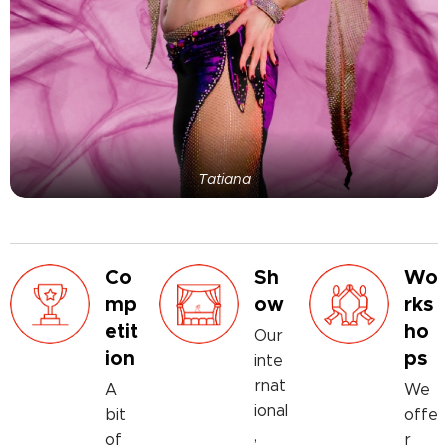
Tatiana
Co
Sh
Wo
mp
ow
rks
etit
ho
Our
ion
ps
inte
rnat
A
We
ional
bit
offe
,
of
r