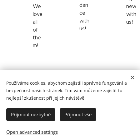
dan
We
new
ce
love
with
with
all
us!
us!
of
the
m!
© 2025 All shimmy rights reserved
Používáme cookies, abychom zajistili správné fungování a
bezpečnost našich stránek. Tím vám můžeme zajistit tu
Powered by Dum Tek Tek Dum Tek ♥
nejlepší zkušenost při jejich návštěvě.
© 2025 Festival Habibi
Dance It Out!
Cookies
Přijmout nezbytné
Přijmout vše
Languages
Čeština
English
Open advanced settings