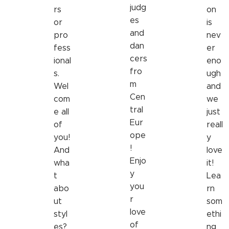
judg
rs
on
es
or
is
and
pro
nev
dan
fess
er
cers
ional
eno
fro
s.
ugh
m
Wel
and
Cen
com
we
tral
e all
just
Eur
of
reall
ope
you!
y
!
And
love
Enjo
wha
it!
y
t
Lea
you
abo
rn
r
ut
som
love
styl
ethi
of
es?
ng