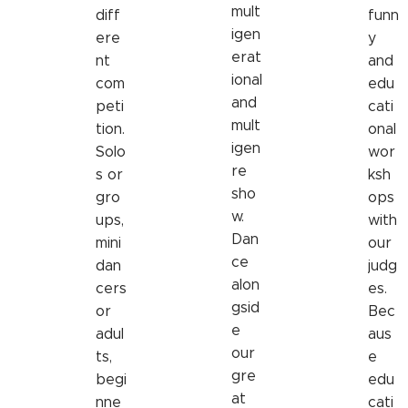
mult
diff
funn
igen
ere
y
erat
nt
and
ional
com
edu
and
peti
cati
mult
tion.
onal
igen
Solo
wor
re
s or
ksh
sho
gro
ops
w.
ups,
with
Dan
mini
our
ce
dan
judg
alon
cers
es.
gsid
or
Bec
e
adul
aus
our
ts,
e
gre
begi
edu
at
nne
cati