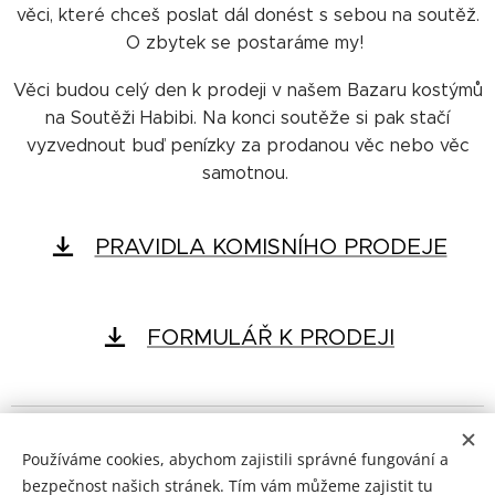
věci, které chceš poslat dál donést s sebou na soutěž.
O zbytek se postaráme my!
Věci budou celý den k prodeji v našem Bazaru kostýmů
na Soutěži Habibi. Na konci soutěže si pak stačí
vyzvednout buď penízky za prodanou věc nebo věc
samotnou.
PRAVIDLA KOMISNÍHO PRODEJE
FORMULÁŘ K PRODEJI
© 2025 Všechna práva na shimmy vyhrazena
Používáme cookies, abychom zajistili správné fungování a
bezpečnost našich stránek. Tím vám můžeme zajistit tu
Powered by Dum Tek Tek Dum Tek ♥