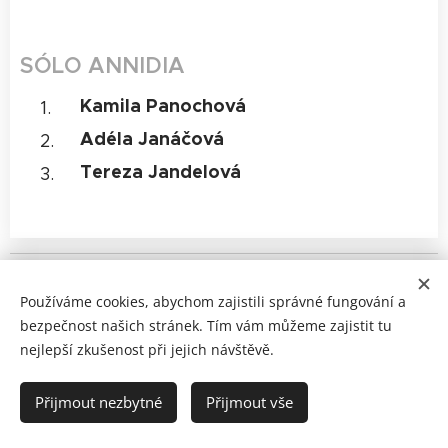
SÓLO ANNIDIA
Kamila Panochová
Adéla Janáčová
Tereza Jandelová
© 2025 Všechna práva na shimmy vyhrazena
Používáme cookies, abychom zajistili správné fungování a
bezpečnost našich stránek. Tím vám můžeme zajistit tu
Powered by Dum Tek Tek Dum Tek ♥
nejlepší zkušenost při jejich návštěvě.
© 2025 Festival Habibi
Dance It Out!
Cookies
Přijmout nezbytné
Přijmout vše
Jazyky