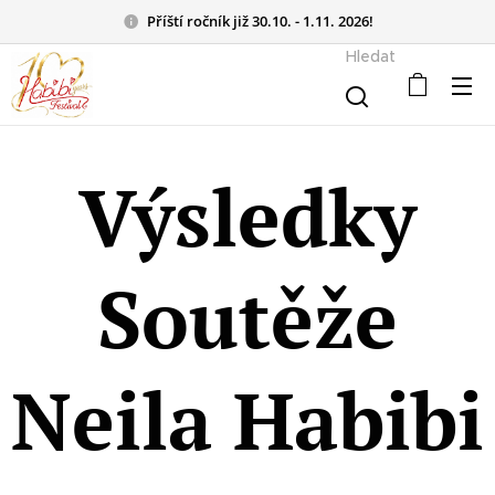
Příští ročník již 30.10. - 1.11. 2026!
Hledat
Výsledky
Soutěže
Neila Habibi