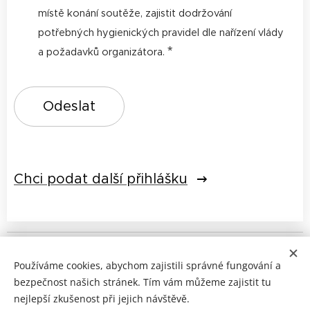
místě konání soutěže, zajistit dodržování
potřebných hygienických pravidel dle nařízení vlády
a požadavků organizátora.
Odeslat
Chci podat další přihlášku
© 2025 Všechna práva na shimmy vyhrazena
Používáme cookies, abychom zajistili správné fungování a
bezpečnost našich stránek. Tím vám můžeme zajistit tu
Powered by Dum Tek Tek Dum Tek ♥
nejlepší zkušenost při jejich návštěvě.
© 2025 Festival Habibi