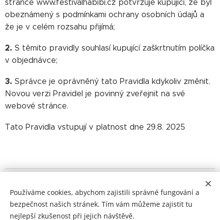
stránce www.festivalhabibi.cz potvrzuje kupující, že byl
obeznámený s podmínkami ochrany osobních údajů a
že je v celém rozsahu přijímá;
2.
S těmito pravidly souhlasí kupující zaškrtnutím políčka
v objednávce;
3.
Správce je oprávněný tato Pravidla kdykoliv změnit.
Novou verzi Pravidel je povinný zveřejnit na své
webové stránce.
Tato Pravidla vstupují v platnost dne 29.8. 2025
© 2025 Všechna práva na shimmy vyhrazena
Používáme cookies, abychom zajistili správné fungování a
bezpečnost našich stránek. Tím vám můžeme zajistit tu
Powered by Dum Tek Tek Dum Tek ♥
nejlepší zkušenost při jejich návštěvě.