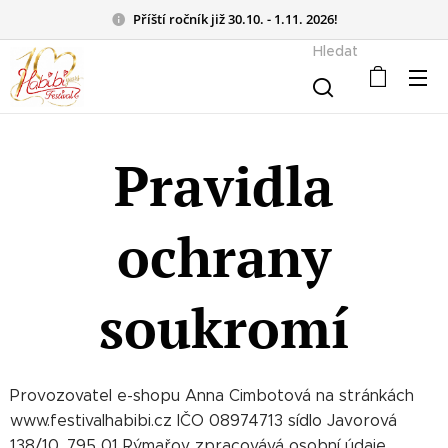
Příští ročník již 30.10. - 1.11. 2026!
Hledat
Pravidla
ochrany
soukromí
Provozovatel e-shopu Anna Cimbotová na stránkách
www.festivalhabibi.cz IČO 08974713 sídlo Javorová
138/10, 795 01 Rýmařov zpracovává osobní údaje