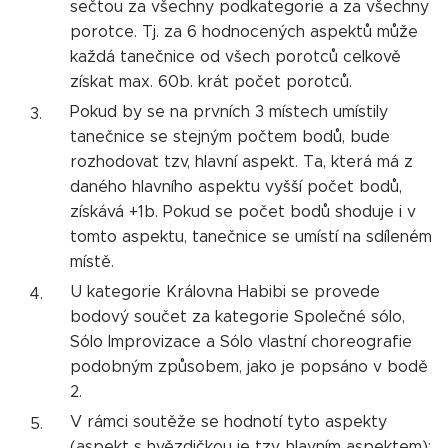
sečtou za všechny podkategorie a za všechny
porotce. Tj. za 6 hodnocených aspektů může
každá tanečnice od všech porotců celkově
získat max. 60b. krát počet porotců.
Pokud by se na prvních 3 místech umístily
tanečnice se stejným počtem bodů, bude
rozhodovat tzv, hlavní aspekt. Ta, která má z
daného hlavního aspektu vyšší počet bodů,
získává +1b. Pokud se počet bodů shoduje i v
tomto aspektu, tanečnice se umístí na sdíleném
místě.
U kategorie Královna Habibi se provede
bodový součet za kategorie Společné sólo,
Sólo Improvizace a Sólo vlastní choreografie
podobným způsobem, jako je popsáno v bodě
2.
V rámci soutěže se hodnotí tyto aspekty
(aspekt s hvězdičkou je tzv. hlavním aspektem):