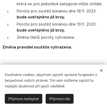
která se pro jednotlivé kategorie může střídat.
Porota pro soutěž konanou dne 18.11. 2023:
bude uveřejněno již brzy.
Porota pro soutěž konanou dne 19.11. 2023:
bude uveřejněno již brzy.
Změna členů poroty vyhrazena.
Změna pravidel soutěže vyhrazena.
© 2025 Všechna práva na shimmy vyhrazena
Používáme cookies, abychom zajistili správné fungování a
bezpečnost našich stránek. Tím vám můžeme zajistit tu
Powered by Dum Tek Tek Dum Tek ♥
nejlepší zkušenost při jejich návštěvě.
© 2025 Festival Habibi
Dance It Out!
Cookies
Přijmout nezbytné
Přijmout vše
Jazyky